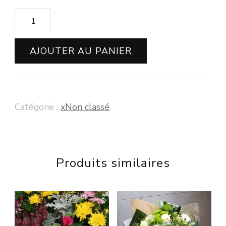
quantité
de
Dessus
AJOUTER AU PANIER
de
cercueil
(
Catégorie :
xNon classé
Moorea
)
Produits similaires