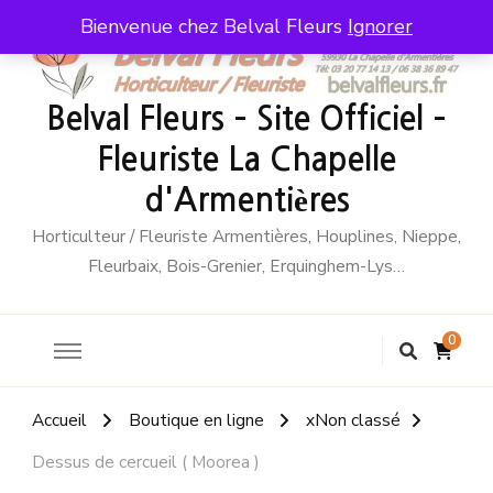
Bienvenue chez Belval Fleurs
Ignorer
Belval Fleurs – Site Officiel –
Fleuriste La Chapelle
d'Armentières
Horticulteur / Fleuriste Armentières, Houplines, Nieppe,
Fleurbaix, Bois-Grenier, Erquinghem-Lys…
0
Accueil
Boutique en ligne
xNon classé
Dessus de cercueil ( Moorea )