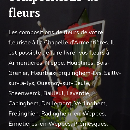
fleurs
Les compositions de fleurs de votre
fleuriste à La Chapelle d’Armentières. Il
est possible de faire livrer vos fleurs à
Armentières, Nieppe, Houplines, Bois-
Grenier, Fleurbaix, Erquinghem-Lys, Sailly-
sur-la-lys, Quesnoy-sur-Deule,
Steenwerck, Bailleul, Laventie,
Capinghem, Deulémont, Verlinghem,
Frelinghien, Radinghem-en-Weppes,
Ennetières-en-Weppes, Prémesques,