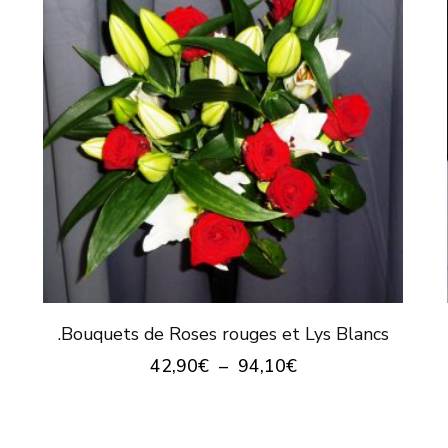
plusieurs
variations.
Les
options
peuvent
être
choisies
sur
la
page
.Bouquets de Roses rouges et Lys Blancs
du
Plage
42,90
€
–
94,10
€
produit
de
Ce
prix :
produit
42,90€