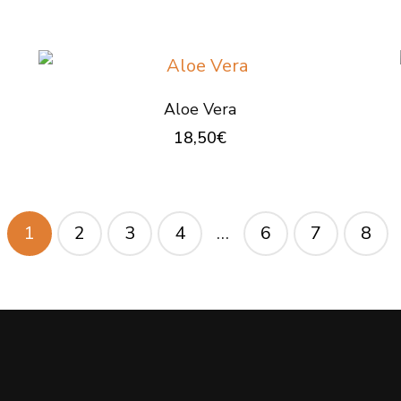
choisies
sur
la
page
Aloe Vera
du
18,50
€
produit
1
2
3
4
…
6
7
8