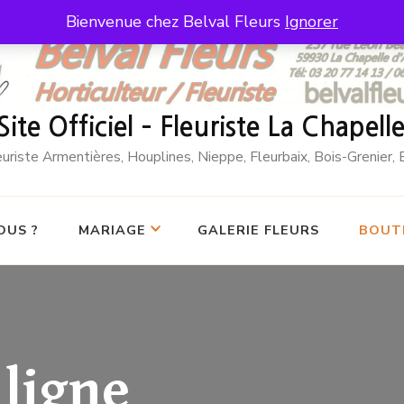
Bienvenue chez Belval Fleurs
Ignorer
 Site Officiel – Fleuriste La Chapel
leuriste Armentières, Houplines, Nieppe, Fleurbaix, Bois-Grenier
OUS ?
MARIAGE
GALERIE FLEURS
BOUTI
ligne