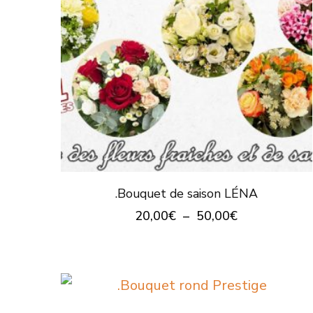
.Bouquet de saison LÉNA
Plage
20,00
€
–
50,00
€
de
Ce
prix :
produit
20,00€
à
a
50,00€