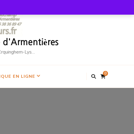
le d'Armentières
, Erquinghem-Lys…
0
QUE EN LIGNE