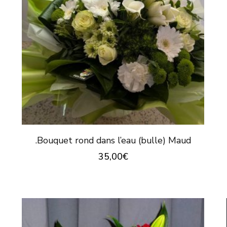
.Bouquet rond dans l’eau (bulle) Maud
35,00
€
Ce
produit
a