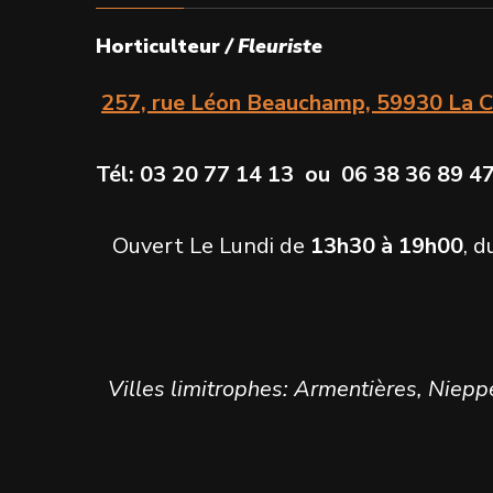
du
être
Horticulteur
/ Fleuriste
produit
choisies
257, rue Léon Beauchamp, 59930 La C
sur
la
Tél: 03 20 77 14 13 ou 06 38 36 8
page
du
Ouvert Le Lundi de
13h30 à 19h00
, 
produit
Villes limitrophes: Armentières, Niepp