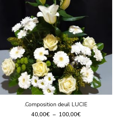
page
du
produit
.Composition deuil LUCIE
Plage
40,00
€
–
100,00
€
de
Ce
prix :
produit
40,00€