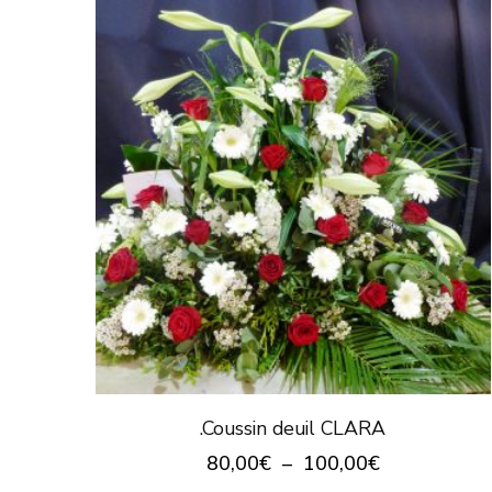
la
page
du
produit
.Coussin deuil CLARA
Plage
80,00
€
–
100,00
€
de