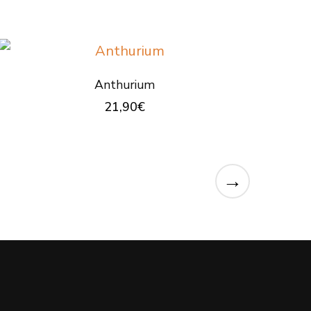
choisies
sur
la
page
Anthurium
du
21,90
€
produit
→