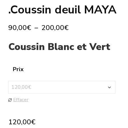
.Coussin deuil MAYA
Plage
90,00
€
–
200,00
€
de
Coussin Blanc et Vert
prix :
90,00€
à
Prix
200,00€
Effacer
120,00
€