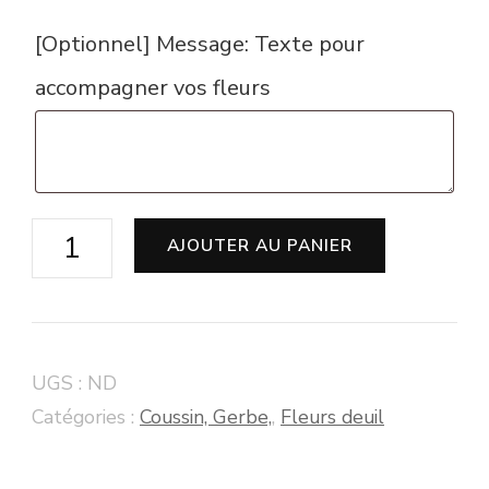
[Optionnel] Message: Texte pour
accompagner vos fleurs
quantité
AJOUTER AU PANIER
de
.Coussin
deuil
UGS :
ND
MAYA
Catégories :
Coussin, Gerbe,
,
Fleurs deuil