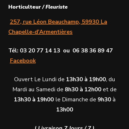
Les
Horticulteur
/ Fleuriste
Les
options
options
257, rue Léon Beauchamp, 59930 La
peuvent
peuvent
Chapelle-d’Armentières
être
être
choisies
choisies
Tél: 03 20 77 14 13 ou 06 38 36 89 47
sur
sur
Facebook
la
la
page
Ouvert Le Lundi de
13h30 à 19h00
, du
page
du
Mardi au Samedi de
8h30 à 12h00
et de
du
produit
13h30 à 19h00
le Dimanche de
9h30
à
produit
13h00
(
Livraison 7 Jours / 7 )