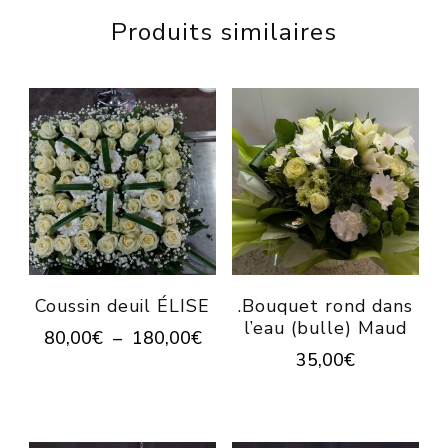
Produits similaires
Coussin deuil ÉLISE
.Bouquet rond dans
l’eau (bulle) Maud
Plage
80,00
€
–
180,00
€
35,00
€
de
Ce
prix :
Ce
produit
80,00€
produit
à
a