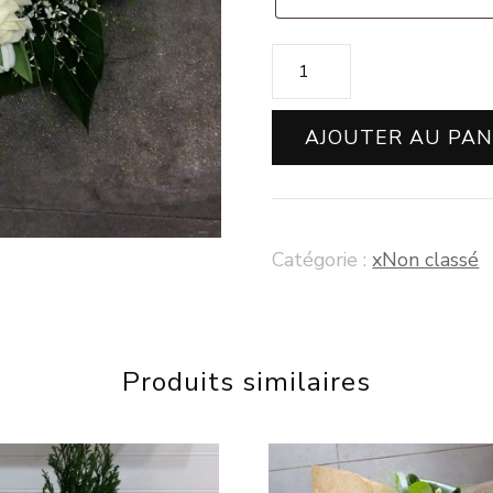
quantité
de
Coussin
AJOUTER AU PAN
(
Washington
)
Catégorie :
xNon classé
Produits similaires