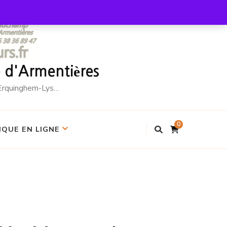
le d'Armentières
, Erquinghem-Lys…
0
QUE EN LIGNE